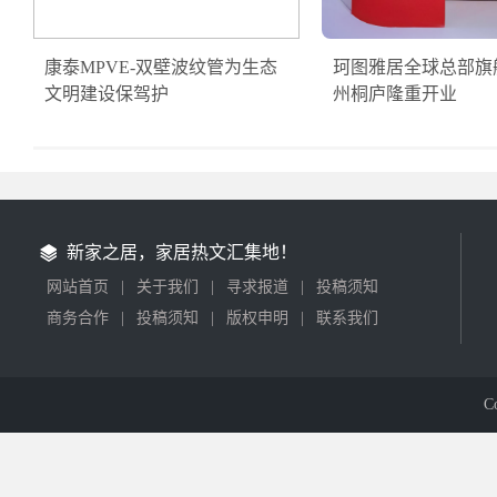
康泰MPVE-双壁波纹管为生态
珂图雅居全球总部旗
文明建设保驾护
州桐庐隆重开业
新家之居，家居热文汇集地！
网站首页
|
关于我们
|
寻求报道
|
投稿须知
商务合作
|
投稿须知
|
版权申明
|
联系我们
C