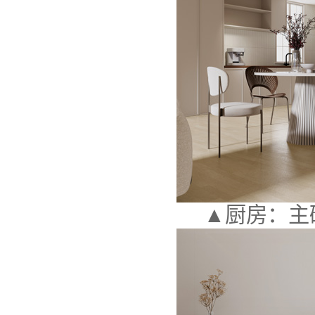
▲厨房：主砖