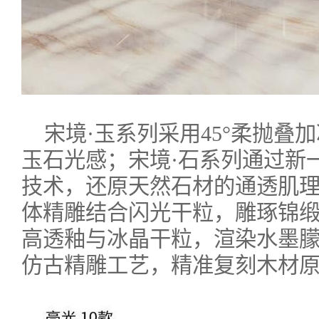
宋境·玉系列采用45°柔抛叠
玉石光感；宋境·石系列通过新
技术，还原天然石材的通透肌理
体精雕结合闪光干粒，雕琢锦缎
高透釉与冰晶干粒，渲染水墨朦
仿古精雕工艺，精准复刻木材