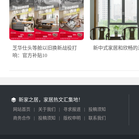
芝华仕头等舱以旧换新战役打
新中式家居和欣畅的
响：官方补贴10
新家之居，家居热文汇集地！
网站首页
|
关于我们
|
寻求报道
|
投稿须知
商务合作
|
投稿须知
|
版权申明
|
联系我们