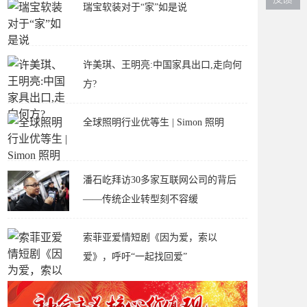
瑞宝软装对于“家”如是说
许美琪、王明亮:中国家具出口,走向何
方?
全球照明行业优等生 | Simon 照明
潘石屹拜访30多家互联网公司的背后
——传统企业转型刻不容缓
索菲亚爱情短剧《因为爱，索以
爱》，呼吁“一起找回爱”