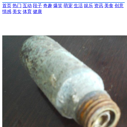
首页
热门
互动
段子
奇趣
爆笑
萌宠
生活
娱乐
资讯
美食
创意
情感
美女
体育
健康