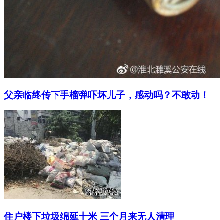
父亲临终传下手榴弹吓坏儿子，感动吗？不敢动！
住户楼下垃圾绵延十米 三个月来无人清理